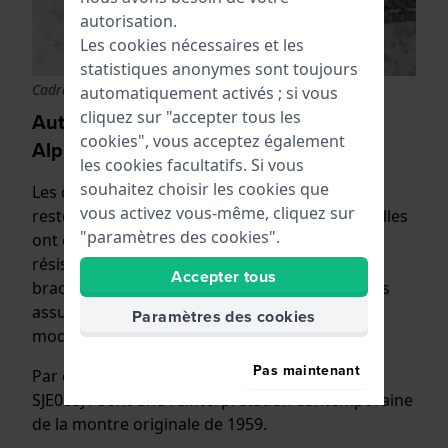
autorisation.
Les cookies nécessaires et les
statistiques anonymes sont toujours
Cadran avec une structure en forme de rocher
automatiquement activés ; si vous
cliquez sur "accepter tous les
Autres classiques de notre collection
cookies", vous acceptez également
Alpinist
les cookies facultatifs. Si vous
souhaitez choisir les cookies que
Les caractéristiques des montres Alpinist sont
vous activez vous-même, cliquez sur
restées les mêmes au fil des décennies, mais elles
"paramètres des cookies".
ont été modernisées : étanchéité à 20 ATM,
résistance aux chocs, cadran facile à lire et
Accepter tous
bracelet robuste en cuir ou en métal. Vous êtes
assuré d'avoir un mouvement automatique
Paramètres des cookies
moderne et fiable dans une veste classique.
Pas maintenant
Par exemple, la SPB241J1 et la version limitée
SJE085J1 sont une réinterprétation contemporaine
de la montre originale de 1959.