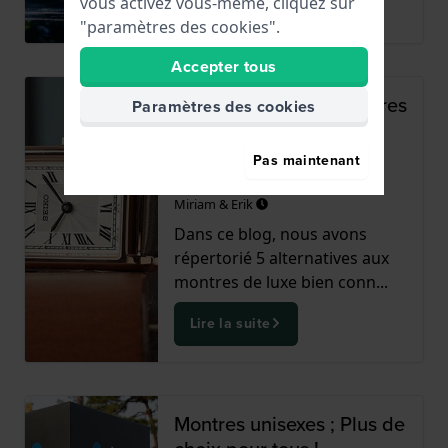
vous activez vous-même, cliquez sur
Lire la suite
"paramètres des cookies".
Accepter tous
5 alternatives aux montres
Paramètres des cookies
de luxe célèbres -
montre.com
Pas maintenant
Publié le
26 septembre 2024
par
Miriam & Erik
Dans ce blog, nous avons
répertorié 5 alternatives aux
montres de luxe bien conn...
Lire la suite
Montres unisexes ; Plus de