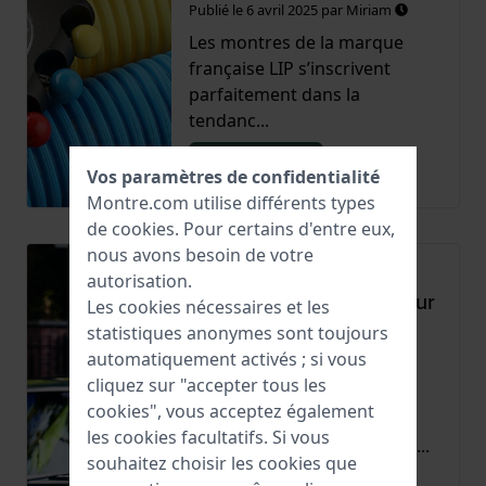
Publié le
6 avril 2025
par
Miriam
Les montres de la marque
française LIP s’inscrivent
parfaitement dans la
tendanc...
Lire la suite
Vos paramètres de confidentialité
Montre.com utilise différents types
de
cookies
. Pour certains d'entre eux,
nous avons besoin de votre
Que rechercher lors de
autorisation.
l’achat d’une montre pour
Les cookies nécessaires et les
femme ?
statistiques anonymes sont toujours
automatiquement activés ; si vous
Publié le
3 mars 2025
par
Miriam
cliquez sur "accepter tous les
Dans cet article, nous vous
cookies", vous acceptez également
donnons des conseils pour
les cookies facultatifs. Si vous
trouver la montre pour fem...
souhaitez choisir les cookies que