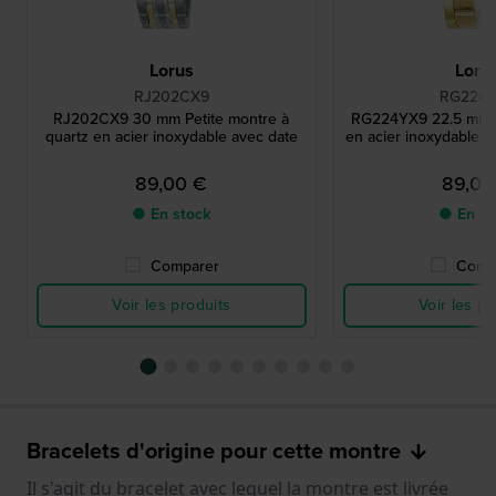
Lorus
Loru
RJ202CX9
RG224
RJ202CX9 30 mm Petite montre à
RG224YX9 22.5 mm M
quartz en acier inoxydable avec date
en acier inoxydable 
89,00 €
89,00
● En stock
● En st
Comparer
Comp
Voir les produits
Voir les pr
Bracelets d'origine pour cette montre
Il s'agit du bracelet avec lequel la montre est livrée