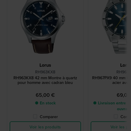
Lorus
Loru
RH963KX8
RH967
RH963KX8 42 mm Montre à quartz
RH967PX9 40 mm Mo
pour homme avec cadran bleu
acier avec
65,00 €
69,00
● En stock
● Livraison entre 3 
ouvrab
Comparer
Comp
Voir les produits
Voir les pr