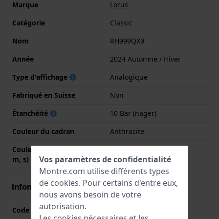
Marque
Lorus
Catégorie
Classic
Nom
RH999QX9
Année
2024 Automne / Hiver
Type d'affichage
Analogique
Fabriqué en Suisse
Non
Étanchéité
10 Bar (nager)
Couleur du cadran
Anthracite
Couleurs des aiguilles (h,
Or, Or, Or
Vos paramètres de confidentialité
m, s)
Montre.com utilise différents types
de
cookies
. Pour certains d'entre eux,
Informations boîtier
nous avons besoin de votre
autorisation.
Code boîtier
PC32-X228
Les cookies nécessaires et les