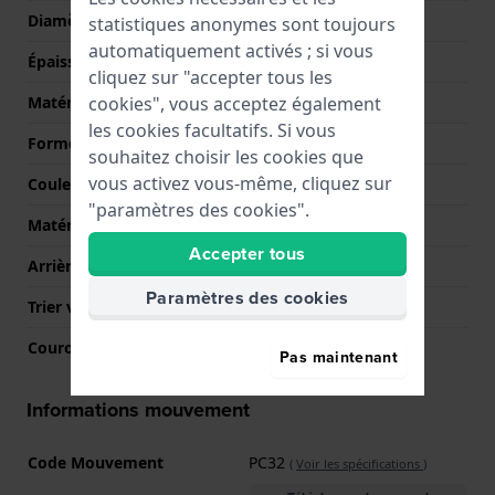
Diamètre
40 mm
statistiques anonymes sont toujours
automatiquement activés ; si vous
Épaisseur du boîtier
10.2 mm
cliquez sur "accepter tous les
cookies", vous acceptez également
Matériel du boîtier
Titane
les cookies facultatifs. Si vous
Forme du boîtier
Rond
souhaitez choisir les cookies que
vous activez vous-même, cliquez sur
Couleur du boîtier
Argent
"paramètres des cookies".
Matériau du boîtier arrière
Titane
Accepter tous
Arrière de Boitier
Fond de boîtier vissé
Paramètres des cookies
Trier verre
Hardlex crystal
Couronne
Couronne de tirer
Pas maintenant
Informations mouvement
Code Mouvement
PC32
(
Voir les spécifications
)