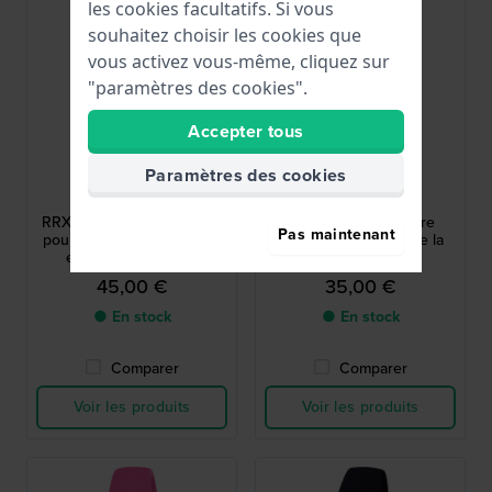
les cookies facultatifs. Si vous
souhaitez choisir les cookies que
vous activez vous-même, cliquez sur
"paramètres des cookies".
Accepter tous
Lorus
Lorus
Paramètres des cookies
RRX07HX9
RRX51CX9
RRX07HX9 26 mm Montre
Young 30 mm Montre
Pas maintenant
pour femme avec bracelet
violette à l'épreuve de la
extensible en métal
baignade avec
rétroéclairage
45,00 €
35,00 €
● En stock
● En stock
Comparer
Comparer
Voir les produits
Voir les produits