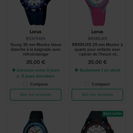
Lorus
Lorus
R2317HX9
RRX81JX9
Young 36 mm Montre bleue
RRX81JX9 29 mm Montre à
étanche à la baignade avec
quartz pour enfants avec
rétroéclairage
cadran de l'heure et
bracelet en silicone
35,00 €
35,00 €
● Livraison entre 3 jours
● Seulement 1 en stock
à 5 jours ouvrables
Comparer
Comparer
Voir les produits
Voir les produits
Best-seller