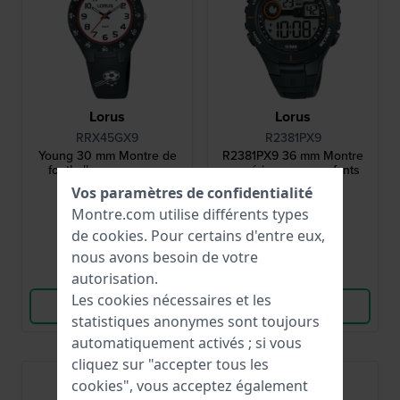
Lorus
Lorus
RRX45GX9
R2381PX9
Young 30 mm Montre de
R2381PX9 36 mm Montre
football pour garçons
numérique pour enfants
Vos paramètres de confidentialité
35,00 €
35,00 €
Montre.com utilise différents types
● En stock
● En stock
de
cookies
. Pour certains d'entre eux,
nous avons besoin de votre
Comparer
Comparer
autorisation.
Les cookies nécessaires et les
Voir les produits
Voir les produits
statistiques anonymes sont toujours
automatiquement activés ; si vous
cliquez sur "accepter tous les
cookies", vous acceptez également