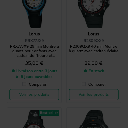
Lorus
Lorus
RRX77JX9
R2309QX9
RRX77JX9 29 mm Montre à
R2309QX9 40 mm Montre
quartz pour enfants avec
à quartz avec cadran éclairé
cadran de l'heure et
bracelet en silicone
35,00 €
39,00 €
● Livraison entre 3 jours
● En stock
à 5 jours ouvrables
Comparer
Comparer
Voir les produits
Voir les produits
Best-seller