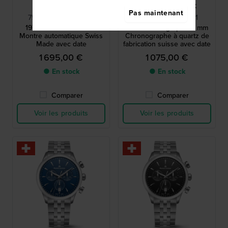
Maurice Lacroix
Maurice Lacroix
Pas maintenant
756008-PVY12-330-1
751038-SS002-131-1
1975 Automatic 40 mm
1975 Chronograph 40 mm
Montre automatique Swiss
Chronographe à quartz de
Made avec date
fabrication suisse avec date
1 695,00 €
1 075,00 €
● En stock
● En stock
Comparer
Comparer
Voir les produits
Voir les produits