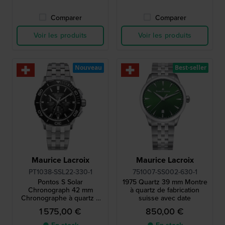
Comparer
Comparer
Voir les produits
Voir les produits
Nouveau
Best-seller
Maurice Lacroix
Maurice Lacroix
PT1038-SSL22-330-1
751007-SS002-630-1
Pontos S Solar
1975 Quartz 39 mm Montre
Chronograph 42 mm
à quartz de fabrication
Chronographe à quartz à
suisse avec date
énergie solaire, fabriqué en
1 575,00 €
850,00 €
Suisse