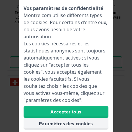
756207-SS001-130-2
756008-PVY12-130-1
Vos paramètres de confidentialité
1975 Automatic Legacy
1975 Automatic 40 mm
Montre.com utilise différents types
Edition 39 mm Montre
Montre automatique Swiss
automatique en édition
Made avec date
de
cookies
. Pour certains d'entre eux,
limitée de fabrication suisse
2 250,00 €
1 695,00 €
nous avons besoin de votre
avec petite seconde
autorisation.
● En stock
● En stock
Les cookies nécessaires et les
statistiques anonymes sont toujours
Comparer
Comparer
automatiquement activés ; si vous
Voir les produits
Voir les produits
cliquez sur "accepter tous les
cookies", vous acceptez également
les cookies facultatifs. Si vous
souhaitez choisir les cookies que
vous activez vous-même, cliquez sur
"paramètres des cookies".
Accepter tous
Paramètres des cookies