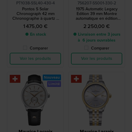
PT1038-SSL40-430-4
756207-SS001-330-2
Pontos S Solar
1975 Automatic Legacy
Chronograph 42 mm
Edition 39 mm Montre
Chronographe à quartz à
automatique en édition
énergie solaire, fabriqué en
limitée de fabrication suisse
1 475,00 €
2 250,00 €
Suisse
avec petite seconde
● En stock
● Livraison entre 3 jours
à 6 jours ouvrables
Comparer
Comparer
Voir les produits
Voir les produits
Nouveau
Limité
Maurice Lacroix
Maurice Lacroix