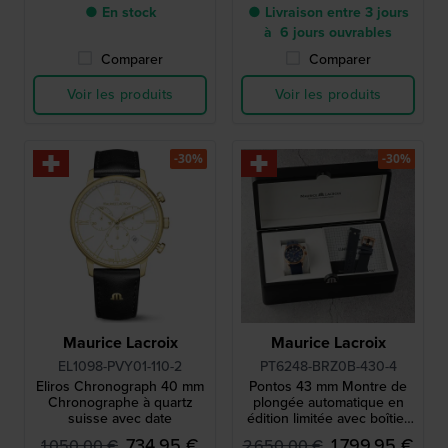
● En stock
● Livraison entre 3 jours
à 6 jours ouvrables
Comparer
Comparer
Voir les produits
Voir les produits
-30%
-30%
Maurice Lacroix
Maurice Lacroix
EL1098-PVY01-110-2
PT6248-BRZ0B-430-4
Eliros Chronograph 40 mm
Pontos 43 mm Montre de
Chronographe à quartz
plongée automatique en
suisse avec date
édition limitée avec boîtier
en bronze véritable
734,95 €
1 799,95 €
1 050,00 €
2 650,00 €