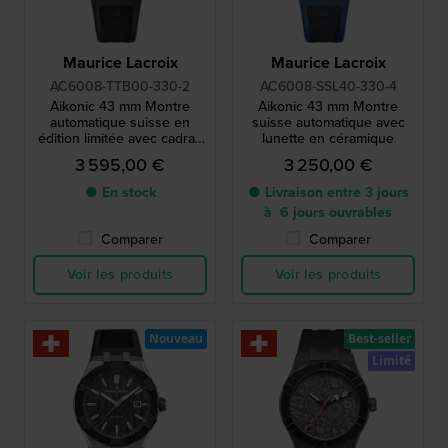
Maurice Lacroix
Maurice Lacroix
AC6008-TTB00-330-2
AC6008-SSL40-330-4
Aikonic 43 mm Montre
Aikonic 43 mm Montre
automatique suisse en
suisse automatique avec
édition limitée avec cadran
lunette en céramique
en carbone et lunette en
3 595,00 €
3 250,00 €
céramique
● En stock
● Livraison entre 3 jours
à 6 jours ouvrables
Comparer
Comparer
Voir les produits
Voir les produits
Nouveau
Best-seller
Limité