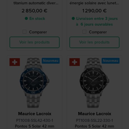
titanium automatic diver
énergie solaire avec lunette
with two extra straps
en aluminium
2 850,00 €
1 290,00 €
● En stock
● Livraison entre 3 jours
à 6 jours ouvrables
Comparer
Comparer
Voir les produits
Voir les produits
Nouveau
Nouveau
Maurice Lacroix
Maurice Lacroix
PT1008-SSL42-430-1
PT1008-SSL22-330-1
Pontos S Solar 42 mm
Pontos S Solar 42 mm