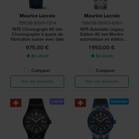
Maurice Lacroix
Maurice Lacroix
751038-SS001-131-4
756058-SS002-630-1
1975 Chronograph 40 mm
1975 Automatic Legacy
Chronographe à quartz de
Edition 40 mm Montre
fabrication suisse avec date
automatique en édition
limitée de fabrication suisse
975,00 €
1 950,00 €
avec grande date de jour
● En stock
● En stock
Comparer
Comparer
Voir les produits
Voir les produits
Limité
Nouveau