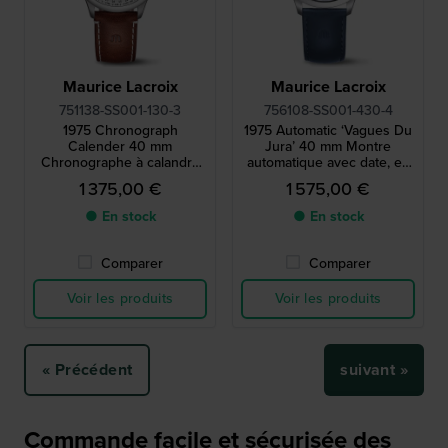
Maurice Lacroix
Maurice Lacroix
751138-SS001-130-3
756108-SS001-430-4
1975 Chronograph
1975 Automatic ‘Vagues Du
Calender 40 mm
Jura’ 40 mm Montre
Chronographe à calandre
automatique avec date, en
en édition limitée de
édition limitée, fabriquée en
1 375,00 €
1 575,00 €
fabrication suisse
Suisse
● En stock
● En stock
Comparer
Comparer
Voir les produits
Voir les produits
« Précédent
suivant »
Commande facile et sécurisée des