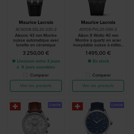
Maurice Lacroix
Maurice Lacroix
AC6008-SSL20-330-2
AI1108-PVL20-090-2
Aikonic 43 mm Montre
Aikon X Wotto 40 mm
suisse automatique avec
Montre à quartz en acier
lunette en céramique
inoxydable suisse à édition
limitée avec cadran unique
3 250,00 €
1 495,00 €
● Livraison entre 3 jours
● En stock
à 6 jours ouvrables
Comparer
Comparer
Voir les produits
Voir les produits
Limité
Limité