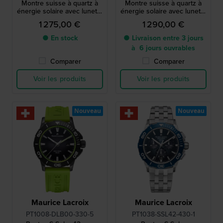
Montre suisse à quartz à
Montre suisse à quartz à
énergie solaire avec lunette
énergie solaire avec lunette
en aluminium
en aluminium
1 275,00 €
1 290,00 €
● En stock
● Livraison entre 3 jours
à 6 jours ouvrables
Comparer
Comparer
Voir les produits
Voir les produits
Nouveau
Nouveau
Maurice Lacroix
Maurice Lacroix
PT1008-DLB00-330-5
PT1038-SSL42-430-1