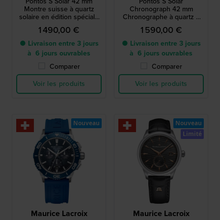
Pontos S Solar 42 mm
Pontos S Solar
Montre suisse à quartz
Chronograph 42 mm
solaire en édition spéciale
Chronographe à quartz à
avec lunette en aluminium
énergie solaire, fabriqué en
1 490,00 €
1 590,00 €
Suisse
● Livraison entre 3 jours
● Livraison entre 3 jours
à 6 jours ouvrables
à 6 jours ouvrables
Comparer
Comparer
Voir les produits
Voir les produits
Nouveau
Nouveau
Limité
Maurice Lacroix
Maurice Lacroix