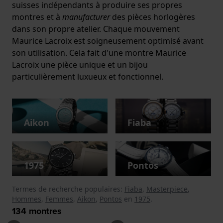
suisses indépendants à produire ses propres
montres et à
manufacturer
des pièces horlogères
dans son propre atelier. Chaque mouvement
Maurice Lacroix est soigneusement optimisé avant
son utilisation. Cela fait d'une montre Maurice
Lacroix une pièce unique et un bijou
particulièrement luxueux et fonctionnel.
Aikon
Fiaba
1975
Pontos
Termes de recherche populaires:
Fiaba
,
Masterpiece
,
Hommes
,
Femmes
,
Aikon
,
Pontos
en
1975
.
134
montres