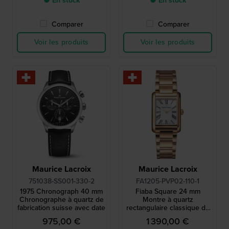
● En stock
● En stock
Comparer
Comparer
Voir les produits
Voir les produits
Maurice Lacroix
Maurice Lacroix
751038-SS001-330-2
FA1205-PVP02-110-1
1975 Chronograph 40 mm
Fiaba Square 24 mm
Chronographe à quartz de
Montre à quartz
fabrication suisse avec date
rectangulaire classique de
fabrication suisse avec
975,00 €
1 390,00 €
index romains