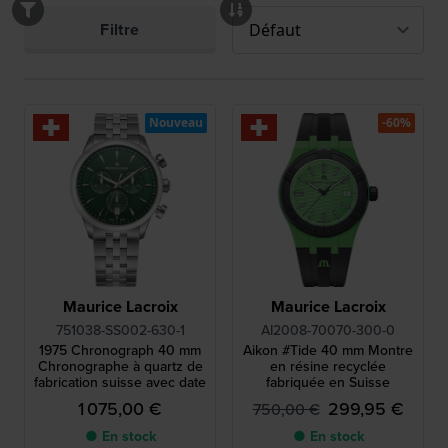
Filtre
Nouveau
-60%
Maurice Lacroix
Maurice Lacroix
751038-SS002-630-1
AI2008-70070-300-0
1975 Chronograph 40 mm
Aikon #Tide 40 mm Montre
Chronographe à quartz de
en résine recyclée
fabrication suisse avec date
fabriquée en Suisse
1 075,00 €
299,95 €
750,00 €
● En stock
● En stock