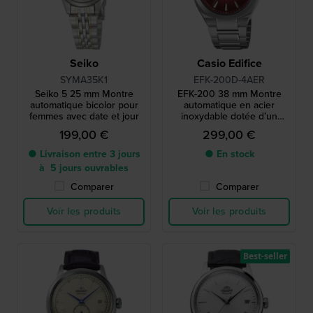
Seiko
Casio Edifice
SYMA35K1
EFK-200D-4AER
Seiko 5 25 mm Montre
EFK-200 38 mm Montre
automatique bicolor pour
automatique en acier
femmes avec date et jour
inoxydable dotée d’un
cadran unique à plusieurs
199,00 €
299,00 €
niveaux
● Livraison entre 3 jours
● En stock
à 5 jours ouvrables
Comparer
Comparer
Voir les produits
Voir les produits
Best-seller