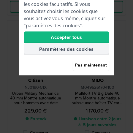
les cookies facultatifs. Si vous
Voir les produits
Voir les produits
souhaitez choisir les cookies que
vous activez vous-même, cliquez sur
"paramètres des cookies".
Accepter tous
Paramètres des cookies
Pas maintenant
Citizen
MIDO
NJ0190-51X
M0495261704100
Urban Military Mechanical
Multifort TV Big Date 40
40 mm Montre automatique
mm Montre automatique
pour hommes avec date
suisse avec boîtier TV carré
et grande date
229,00 €
1 170,00 €
● En stock
● Livraison entre 2 jours
à 5 jours ouvrables
Comparer
Comparer