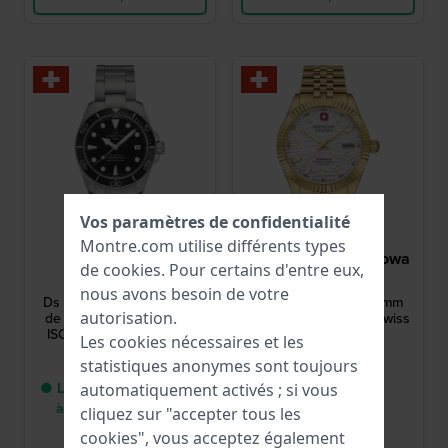
Vos paramètres de confidentialité
Montre.com utilise différents types
Certina
Swiss Military Hanowa
de
cookies
. Pour certains d'entre eux,
C0488071105100
SMWGL0005410
nous avons besoin de votre
Ds Action 38 mm Montre
Master Diligenter 41 mm
autorisation.
de plongée automatique
Montre automatique Swiss
ISO 6425 de fabrication
Made avec date
Les cookies nécessaires et les
suisse avec date
895,00 €
729,00 €
statistiques anonymes sont toujours
● Livraison entre 2 jours
● En stock
automatiquement activés ; si vous
à 5 jours ouvrables
cliquez sur "accepter tous les
Comparer
Comparer
cookies", vous acceptez également