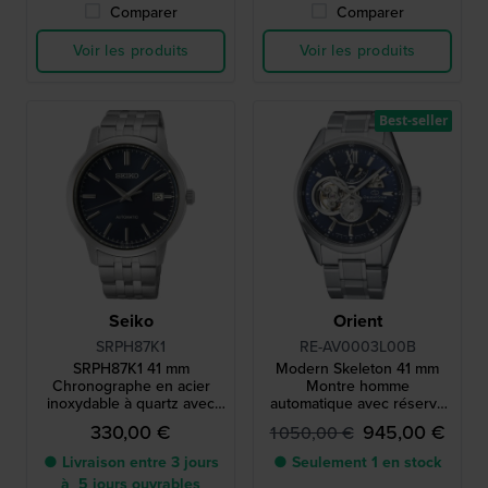
Comparer
Comparer
Voir les produits
Voir les produits
Best-seller
Seiko
Orient
SRPH87K1
RE-AV0003L00B
SRPH87K1 41 mm
Modern Skeleton 41 mm
Chronographe en acier
Montre homme
inoxydable à quartz avec
automatique avec réserve
date.
de marche
330,00 €
945,00 €
1 050,00 €
● Livraison entre 3 jours
● Seulement 1 en stock
à 5 jours ouvrables