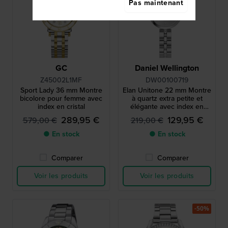
Pas maintenant
GC
Daniel Wellington
Z45002L1MF
DW00100719
Sport Lady 36 mm Montre
Elan Unitone 22 mm Montre
bicolore pour femme avec
à quartz extra petite et
index en cristal
élégante avec index en
cristal
289,95 €
129,95 €
579,00 €
219,00 €
● En stock
● En stock
Comparer
Comparer
Voir les produits
Voir les produits
-50%