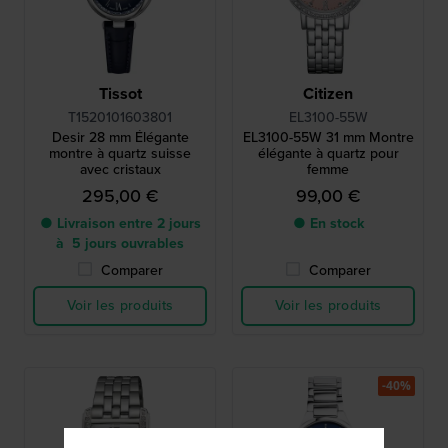
Tissot
Citizen
T1520101603801
EL3100-55W
Desir 28 mm Élégante
EL3100-55W 31 mm Montre
montre à quartz suisse
élégante à quartz pour
avec cristaux
femme
295,00 €
99,00 €
● Livraison entre 2 jours
● En stock
à 5 jours ouvrables
Comparer
Comparer
Voir les produits
Voir les produits
-40%