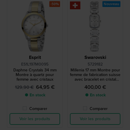
-50%
Nouveau
Esprit
Swarovski
ES1L197M0095
5729182
Daphne Crystals 34 mm
Millenia 17 mm Montre pour
Montre à quartz pour
femme de fabrication suisse
femme avec cristaux
avec bracelet en cristal
octogonal
64,95 €
400,00 €
129,90 €
● En stock
● En stock
Comparer
Comparer
Voir les produits
Voir les produits