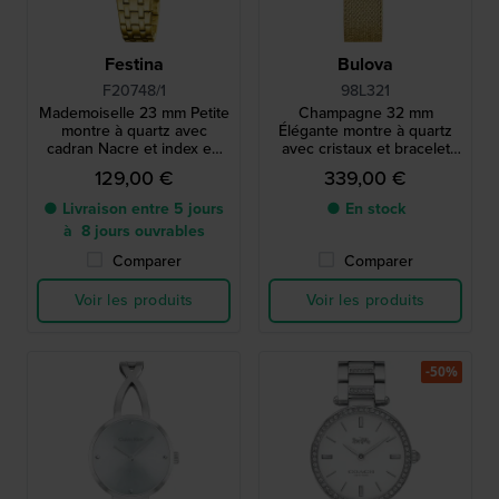
Festina
Bulova
F20748/1
98L321
Mademoiselle 23 mm Petite
Champagne 32 mm
montre à quartz avec
Élégante montre à quartz
cadran Nacre et index en
avec cristaux et bracelet
cristal
milanais
129,00 €
339,00 €
● Livraison entre 5 jours
● En stock
à 8 jours ouvrables
Comparer
Comparer
Voir les produits
Voir les produits
-50%