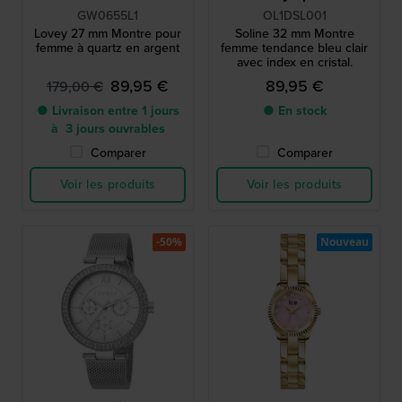
GW0655L1
OL1DSL001
Lovey 27 mm Montre pour
Soline 32 mm Montre
femme à quartz en argent
femme tendance bleu clair
avec index en cristal.
89,95 €
89,95 €
179,00 €
● Livraison entre 1 jours
● En stock
à 3 jours ouvrables
Comparer
Comparer
Voir les produits
Voir les produits
-50%
Nouveau