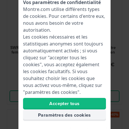
Vos paramètres de confidentialité
Montre.com utilise différents types
de
cookies
. Pour certains d'entre eux,
nous avons besoin de votre
autorisation.
Seiko
Bering
Les cookies nécessaires et les
SWR091P1
15630-707
statistiques anonymes sont toujours
SWR091P1 22.7 mm Montre
Titanium 30 mm Montre
automatiquement activés ; si vous
femme rectangulaire avec
design pour femme en
cristaux
titane
cliquez sur "accepter tous les
370,00 €
119,95 €
cookies", vous acceptez également
199,00 €
les cookies facultatifs. Si vous
● En stock
● En stock
souhaitez choisir les cookies que
vous activez vous-même, cliquez sur
Comparer
Comparer
"paramètres des cookies".
Voir les produits
Voir les produits
Accepter tous
Paramètres des cookies
-50%
-40%