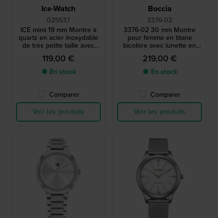
Ice-Watch
Boccia
025537
3376-02
ICE mimi 19 mm Montre à
3376-02 30 mm Montre
quartz en acier inoxydable
pour femme en titane
de très petite taille avec
bicolore avec lunette en
index en cristal
cristal.
119,00 €
219,00 €
● En stock
● En stock
Comparer
Comparer
Voir les produits
Voir les produits