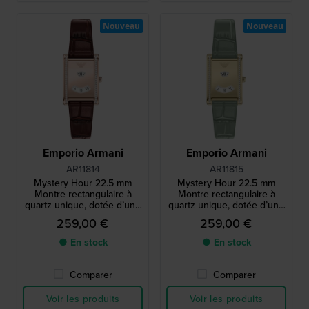
Nouveau
Nouveau
Emporio Armani
Emporio Armani
AR11814
AR11815
Mystery Hour 22.5 mm
Mystery Hour 22.5 mm
Montre rectangulaire à
Montre rectangulaire à
quartz unique, dotée d’une
quartz unique, dotée d’une
heure sautante et de
heure sautante et de
259,00 €
259,00 €
cristaux
cristaux
● En stock
● En stock
Comparer
Comparer
Voir les produits
Voir les produits