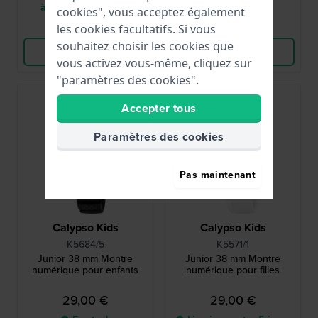
à 8 jours ouvrables
cookies", vous acceptez également
Comparer
Comparer
les cookies facultatifs. Si vous
souhaitez choisir les cookies que
Voir les produits
Voir les produits
vous activez vous-même, cliquez sur
"paramètres des cookies".
Accepter tous
Paramètres des cookies
Pas maintenant
Calypso Kids
Calypso Kids
K5684/5
K5571/1
Junior 38 mm Montre
Junior 38 mm Montre
numérique pour enfants
numérique pour filles
29,00 €
29,00 €