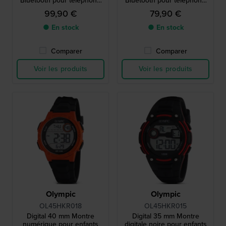
Bluetooth pour téléphone
Bluetooth pour téléphone
intelligent
intelligent
99,90 €
79,90 €
● En stock
● En stock
Comparer
Comparer
Voir les produits
Voir les produits
Olympic
Olympic
OL45HKR018
OL45HKR015
Digital 40 mm Montre
Digital 35 mm Montre
numérique pour enfants
digitale noire pour enfants