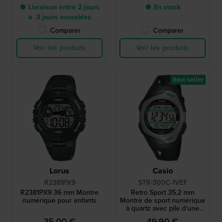
● Livraison entre 2 jours
● En stock
à 3 jours ouvrables
Comparer
Comparer
Voir les produits
Voir les produits
Best-seller
Lorus
Casio
R2381PX9
STR-300C-1VEF
R2381PX9 36 mm Montre
Retro Sport 35.2 mm
numérique pour enfants
Montre de sport numérique
à quartz avec pile d'une
durée de vie de 10 ans
35,00 €
49,90 €