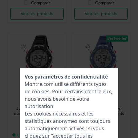
Comparer
Comparer
Voir les produits
Voir les produits
Best-seller
Vos paramètres de confidentialité
Montre.com utilise différents types
de
cookies
. Pour certains d'entre eux,
Calypso Kids
Calypso Kids
nous avons besoin de votre
K5801/6
K5801/5
autorisation.
Junior 35 mm Montre
Junior 35 mm Montre
numérique pour enfants
numérique pour enfants
Les cookies nécessaires et les
statistiques anonymes sont toujours
29,00 €
29,00 €
automatiquement activés ; si vous
● Livraison entre 5 jours
● En stock
cliquez sur "accepter tous les