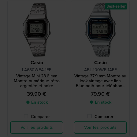
Best-seller
Casio
Casio
LA680WEA-1EF
ABL-100WE-1AEF
Vintage Mini 28.6 mm
Vintage 37.9 mm Montre au
Montre numérique rétro
look vintage avec lien
argentée et noire
Bluetooth pour téléphone
intelligent
39,90 €
79,90 €
● En stock
● En stock
Comparer
Comparer
Voir les produits
Voir les produits