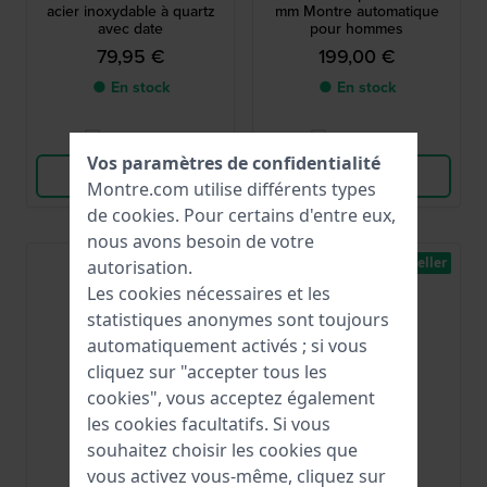
acier inoxydable à quartz
mm Montre automatique
avec date
pour hommes
79,95 €
199,00 €
● En stock
● En stock
Comparer
Comparer
Vos paramètres de confidentialité
Voir les produits
Voir les produits
Montre.com utilise différents types
de
cookies
. Pour certains d'entre eux,
nous avons besoin de votre
Best-seller
autorisation.
Les cookies nécessaires et les
statistiques anonymes sont toujours
automatiquement activés ; si vous
cliquez sur "accepter tous les
cookies", vous acceptez également
les cookies facultatifs. Si vous
souhaitez choisir les cookies que
Seiko
Citizen
vous activez vous-même, cliquez sur