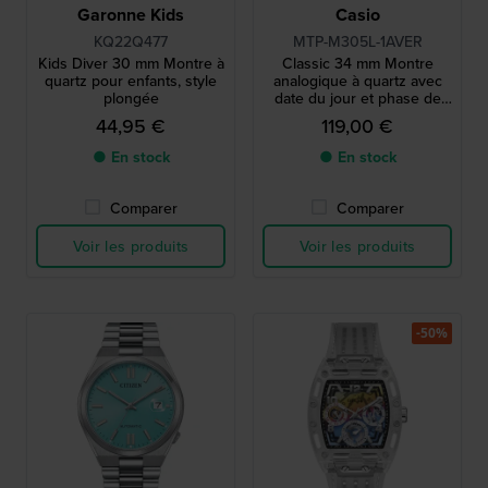
Garonne Kids
Casio
KQ22Q477
MTP-M305L-1AVER
Kids Diver 30 mm Montre à
Classic 34 mm Montre
quartz pour enfants, style
analogique à quartz avec
plongée
date du jour et phase de
lune
44,95 €
119,00 €
● En stock
● En stock
Comparer
Comparer
Voir les produits
Voir les produits
-50%