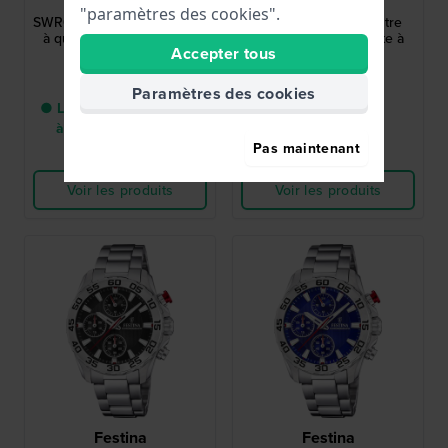
SWR083P1
NJ0150-81E
"paramètres des cookies".
SWR083P1 22.2 mm Montre
Tsuyosa 40 mm Montre
à quartz rectangulaire en
automatique avec date à
Accepter tous
acier pour femme
bulle
330,00 €
299,00 €
Paramètres des cookies
● Livraison entre 3 jours
● En stock
à 5 jours ouvrables
Pas maintenant
Comparer
Comparer
Voir les produits
Voir les produits
Festina
Festina