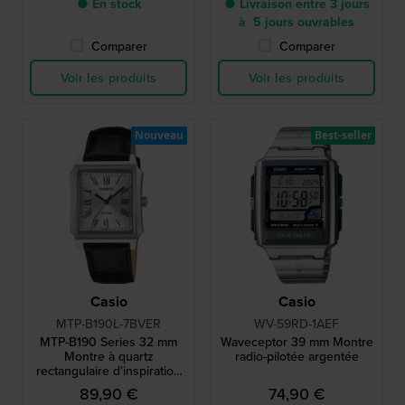
● En stock
● Livraison entre 3 jours
à 5 jours ouvrables
Comparer
Comparer
Voir les produits
Voir les produits
Nouveau
Best-seller
Casio
Casio
MTP-B190L-7BVER
WV-59RD-1AEF
MTP-B190 Series 32 mm
Waveceptor 39 mm Montre
Montre à quartz
radio-pilotée argentée
rectangulaire d'inspiration
vintage avec index romains
89,90 €
74,90 €