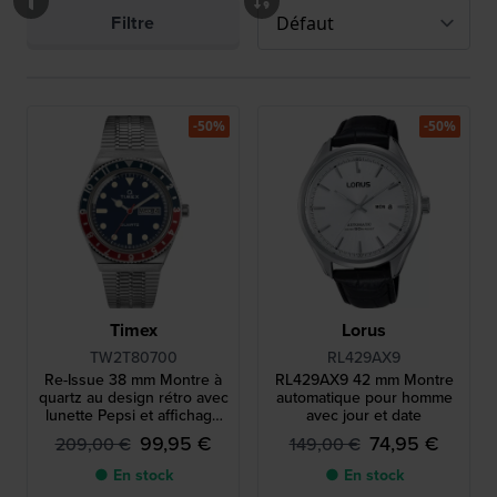
Filtre
-50%
-50%
Timex
Lorus
TW2T80700
RL429AX9
Re-Issue 38 mm Montre à
RL429AX9 42 mm Montre
quartz au design rétro avec
automatique pour homme
lunette Pepsi et affichage
avec jour et date
jour-date
99,95 €
74,95 €
209,00 €
149,00 €
● En stock
● En stock