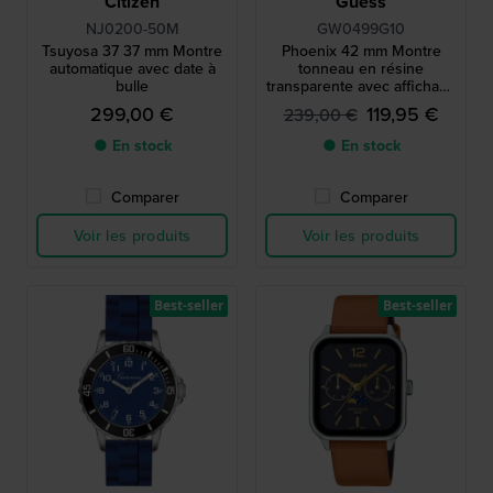
Citizen
Guess
NJ0200-50M
GW0499G10
Tsuyosa 37 37 mm Montre
Phoenix 42 mm Montre
automatique avec date à
tonneau en résine
bulle
transparente avec affichage
du jour et de la date
299,00 €
119,95 €
239,00 €
● En stock
● En stock
Comparer
Comparer
Voir les produits
Voir les produits
Best-seller
Best-seller