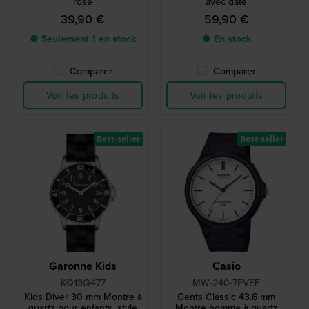
rose
avec date
39,90 €
59,90 €
● Seulement 1 en stock
● En stock
Comparer
Comparer
Voir les produits
Voir les produits
Best-seller
Best-seller
Garonne Kids
Casio
KQ13Q477
MW-240-7EVEF
Kids Diver 30 mm Montre à
Gents Classic 43.6 mm
quartz pour enfants, style
Montre homme à quartz