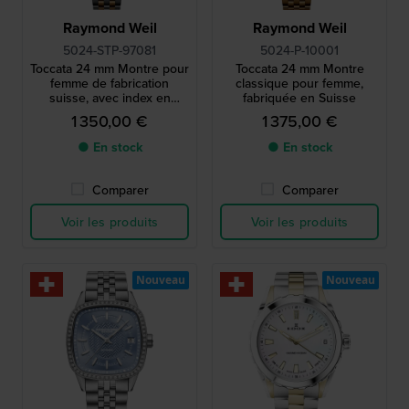
Raymond Weil
Raymond Weil
5024-STP-97081
5024-P-10001
Toccata 24 mm Montre pour
Toccata 24 mm Montre
femme de fabrication
classique pour femme,
suisse, avec index en
fabriquée en Suisse
diamants et cadran en
1 350,00 €
1 375,00 €
nacre
● En stock
● En stock
Comparer
Comparer
Voir les produits
Voir les produits
Nouveau
Nouveau