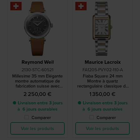
Raymond Weil
Maurice Lacroix
2130-STC-60521
FA1205-PVY02-110-A
Millesime 35 mm Elégante
Fiaba Square 24 mm
montre automatique de
Montre à quartz
fabrication suisse avec
rectangulaire classique de
petite seconde
fabrication suisse avec
2 250,00 €
1 350,00 €
index romains
● Livraison entre 3 jours
● Livraison entre 3 jours
à 6 jours ouvrables
à 6 jours ouvrables
Comparer
Comparer
Voir les produits
Voir les produits