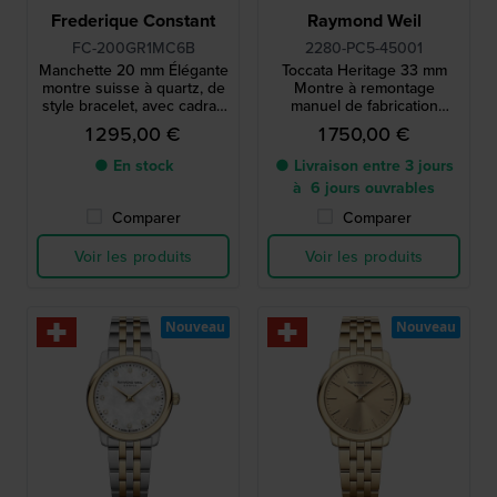
Frederique Constant
Raymond Weil
FC-200GR1MC6B
2280-PC5-45001
Manchette 20 mm Élégante
Toccata Heritage 33 mm
montre suisse à quartz, de
Montre à remontage
style bracelet, avec cadran
manuel de fabrication
soleillé
suisse
1 295,00 €
1 750,00 €
● En stock
● Livraison entre 3 jours
à 6 jours ouvrables
Comparer
Comparer
Voir les produits
Voir les produits
Nouveau
Nouveau