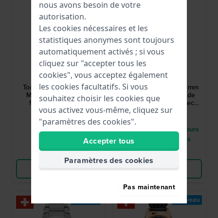
nous avons besoin de votre
autorisation.
Les cookies nécessaires et les
statistiques anonymes sont toujours
automatiquement activés ; si vous
cliquez sur "accepter tous les
Raymond Weil
Movado
cookies", vous acceptez également
5280-PC-64001
0608057
les cookies facultatifs. Si vous
Toccata Heritage 31 mm
Museum Imperiale 33 mm
Montre à quartz pour
Montre automatique de
souhaitez choisir les cookies que
femme Swiss Made
fabrication suisse avec
vous activez vous-même, cliquez sur
bracelet en acier
1 475,00 €
1 995,00 €
"paramètres des cookies".
● En stock
● Livraison entre 3 jours
à 6 jours ouvrables
Accepter tous
Comparer
Comparer
Paramètres des cookies
Voir les produits
Voir les produits
Pas maintenant
Nouveau
Nouveau