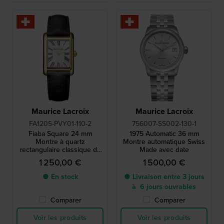
Maurice Lacroix
Maurice Lacroix
FA1205-PVY01-110-2
756007-SS002-130-1
Fiaba Square 24 mm
1975 Automatic 36 mm
Montre à quartz
Montre automatique Swiss
rectangulaire classique de
Made avec date
fabrication suisse avec
1 250,00 €
1 500,00 €
index romains
● En stock
● Livraison entre 3 jours
à 6 jours ouvrables
Comparer
Comparer
Voir les produits
Voir les produits