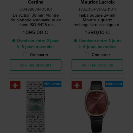
Certina
Maurice Lacroix
C0488074405101
FA1205-PVP02-110-1
Ds Action 38 mm Montre
Fiaba Square 24 mm
de plongée automatique en
Montre à quartz
titane ISO 6425 de
rectangulaire classique de
fabrication suisse
fabrication suisse avec
1 095,00 €
1 390,00 €
index romains
● Livraison entre 2 jours
● Livraison entre 3 jours
à 5 jours ouvrables
à 6 jours ouvrables
Comparer
Comparer
Voir les produits
Voir les produits
Nouveau
Nouveau