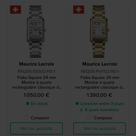
Maurice Lacroix
Maurice Lacroix
FA1205-SS002-110-1
FA1205-PVY02-110-1
Fiaba Square 24 mm
Fiaba Square 24 mm
Montre à quartz
Montre à quartz
rectangulaire classique de
rectangulaire classique de
fabrication suisse avec
fabrication suisse avec
1 050,00 €
1 390,00 €
index romains
index romains
● En stock
● Livraison entre 3 jours
à 6 jours ouvrables
Comparer
Comparer
Voir les produits
Voir les produits