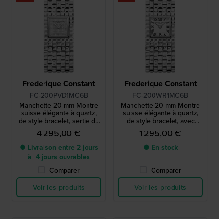
Frederique Constant
Frederique Constant
FC-200PVD1MC6B
FC-200WR1MC6B
Manchette 20 mm Montre
Manchette 20 mm Montre
suisse élégante à quartz,
suisse élégante à quartz,
de style bracelet, sertie de
de style bracelet, avec
158 diamants.
chiffres romains.
4 295,00 €
1 295,00 €
● Livraison entre 2 jours
● En stock
à 4 jours ouvrables
Comparer
Comparer
Voir les produits
Voir les produits