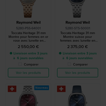
Raymond Weil
Raymond Weil
5280-P5S-64001
5280-STS-50001
Toccata Heritage 31 mm
Toccata Heritage 31 mm
Montre pour femmes en or
Montre suisse pour
rose avec lunette en
femmes avec lunette en
diamants
diamants
2 550,00 €
2 375,00 €
● Livraison entre 3 jours
● Livraison entre 3 jours
à 6 jours ouvrables
à 6 jours ouvrables
Comparer
Comparer
Voir les produits
Voir les produits
Nouveau