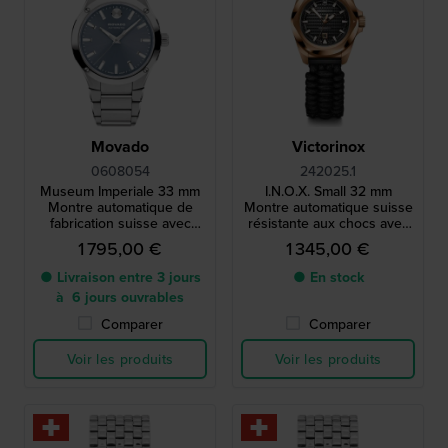
Movado
Victorinox
0608054
242025.1
Museum Imperiale 33 mm
I.N.O.X. Small 32 mm
Montre automatique de
Montre automatique suisse
fabrication suisse avec
résistante aux chocs avec
bracelet en acier
bracelet supplémentaire et
1 795,00 €
1 345,00 €
pochette pour accessoires
● Livraison entre 3 jours
● En stock
à 6 jours ouvrables
Comparer
Comparer
Voir les produits
Voir les produits