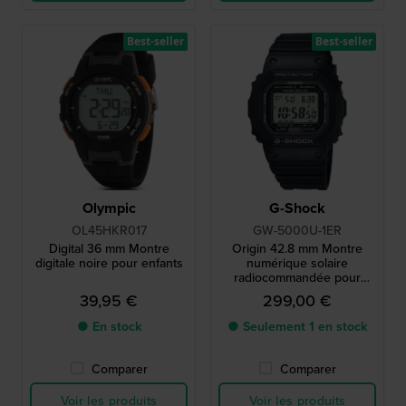
Best-seller
Best-seller
Olympic
G-Shock
OL45HKR017
GW-5000U-1ER
Digital 36 mm Montre
Origin 42.8 mm Montre
digitale noire pour enfants
numérique solaire
radiocommandée pour
homme
39,95 €
299,00 €
● En stock
● Seulement 1 en stock
Comparer
Comparer
Voir les produits
Voir les produits