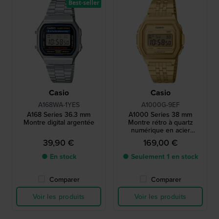
Best-seller
Casio
Casio
A168WA-1YES
A1000G-9EF
A168 Series 36.3 mm
A1000 Series 38 mm
Montre digital argentée
Montre rétro à quartz
numérique en acier
inoxydable
39,90 €
169,00 €
● En stock
● Seulement 1 en stock
Comparer
Comparer
Voir les produits
Voir les produits