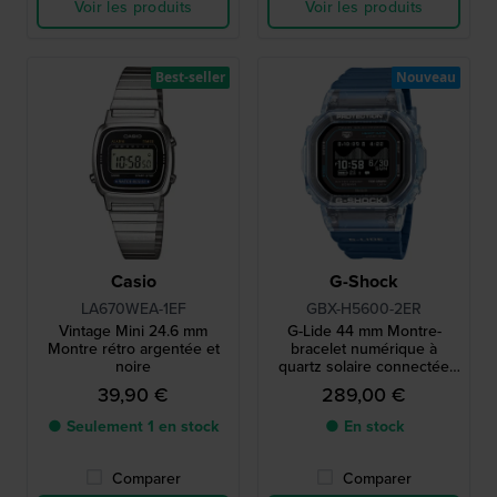
Voir les produits
Voir les produits
Best-seller
Nouveau
Casio
G-Shock
LA670WEA-1EF
GBX-H5600-2ER
Vintage Mini 24.6 mm
G-Lide 44 mm Montre-
Montre rétro argentée et
bracelet numérique à
noire
quartz solaire connectée
via Bluetooth avec
39,90 €
289,00 €
affichage MIP
● Seulement 1 en stock
● En stock
Comparer
Comparer