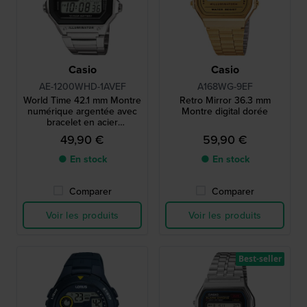
Casio
Casio
AE-1200WHD-1AVEF
A168WG-9EF
World Time 42.1 mm Montre
Retro Mirror 36.3 mm
numérique argentée avec
Montre digital dorée
bracelet en acier
inoxydable
49,90 €
59,90 €
● En stock
● En stock
Comparer
Comparer
Voir les produits
Voir les produits
Best-seller