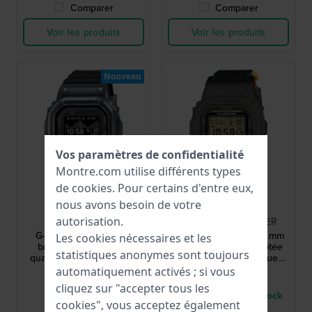
Comparer
Comparer
Voir les produits
Voir les produits
Nouveau
Vos paramètres de confidentialité
Montre.com utilise différents types
de
cookies
. Pour certains d'entre eux,
G-Shock
G-Shock
nous avons besoin de votre
autorisation.
GBX-H5600-1ER
DW-5600MNC-8A2ER
G-Lide 44 mm Montre-
5600 FIDLOCK® 42.8 mm
Les cookies nécessaires et les
bracelet numérique à
Montre numérique dotée
statistiques anonymes sont toujours
quartz solaire connectée
d’un bracelet élastique
via Bluetooth avec
confortable et d’un fermoir
automatiquement activés ; si vous
289,00 €
159,00 €
affichage MIP
magnétique FIDLOCK®.
cliquez sur "accepter tous les
● En stock
● Seulement 1 en stock
cookies", vous acceptez également