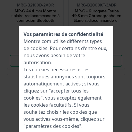
MRG-B2100D-2ADR
MRG-B2000KT-3ADR
MR-G 44.4 mm Montre
MR-G - Kurogane Tsuba
solaire radiocommandée à
49.8 mm Chronographe en
connexion Bluetooth
titane radiocommandé en
édition limitée, gravé à la
4 200,00 €
7 300,00 €
main
Vos paramètres de confidentialité
● En stock
● En stock
Montre.com utilise différents types
de
cookies
. Pour certains d'entre eux,
Comparer
Comparer
nous avons besoin de votre
Voir les produits
Voir les produits
autorisation.
Les cookies nécessaires et les
statistiques anonymes sont toujours
automatiquement activés ; si vous
cliquez sur "accepter tous les
cookies", vous acceptez également
les cookies facultatifs. Si vous
souhaitez choisir les cookies que
vous activez vous-même, cliquez sur
"paramètres des cookies".