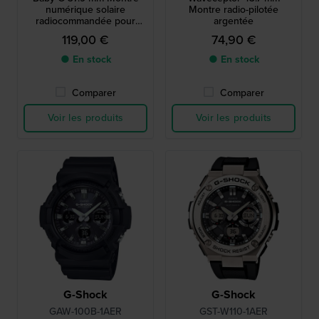
numérique solaire
Montre radio-pilotée
radiocommandée pour
argentée
femme
119,00 €
74,90 €
● En stock
● En stock
Comparer
Comparer
Voir les produits
Voir les produits
G-Shock
G-Shock
GAW-100B-1AER
GST-W110-1AER