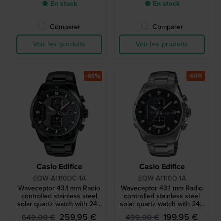
● En stock
● En stock
Comparer
Comparer
Voir les produits
Voir les produits
-60%
-60%
Casio Edifice
Casio Edifice
EQW-A1110DC-1A
EQW-A1110D-1A
Waveceptor 43.1 mm Radio
Waveceptor 43.1 mm Radio
controlled stainless steel
controlled stainless steel
solar quartz watch with 24h
solar quartz watch with 24h
indicator
indicator
259,95 €
199,95 €
649,00 €
499,00 €