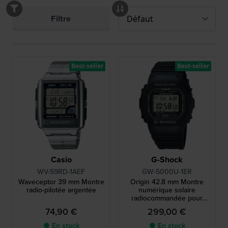
Filtre
Best-seller
Best-seller
Casio
G-Shock
WV-59RD-1AEF
GW-5000U-1ER
Waveceptor 39 mm Montre
Origin 42.8 mm Montre
radio-pilotée argentée
numérique solaire
radiocommandée pour
homme
74,90 €
299,00 €
● En stock
● En stock