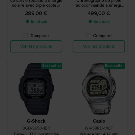
de survie robuste à énergie
Chronographe de pilote
solaire avec triple capteur
radiocommandé à énergie
solaire avec date
389,00 €
499,00 €
● En stock
● En stock
Comparer
Comparer
Voir les produits
Voir les produits
Best-seller
Best-seller
G-Shock
Casio
BGD-5650-1ER
WV-58RD-1AEF
Baby-G 37.9 mm Montre
Waveceptor 43.7 mm