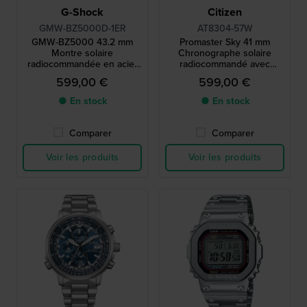
G-Shock
Citizen
GMW-BZ5000D-1ER
AT8304-57W
GMW-BZ5000 43.2 mm
Promaster Sky 41 mm
Montre solaire
Chronographe solaire
radiocommandée en acier
radiocommandé avec
avec liaison smartphone et
lunette aviation interne
599,00 €
599,00 €
affichage MIP
● En stock
● En stock
Comparer
Comparer
Voir les produits
Voir les produits