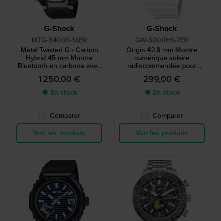
G-Shock
G-Shock
MTG-B4000-1AER
GW-5000HS-7ER
Metal Twisted G - Carbon
Origin 42.8 mm Montre
Hybrid 45 mm Montre
numérique solaire
Bluetooth en carbone avec
radiocommandée pour
cadre de conception
homme
1 250,00 €
299,00 €
unique assisté par l'IA
● En stock
● En stock
Comparer
Comparer
Voir les produits
Voir les produits