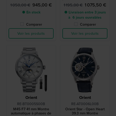
de marche
de réserve de marche
945,00 €
1 075,50 €
1 050,00 €
1 195,00 €
● En stock
● Livraison entre 3 jours
à 6 jours ouvrables
Comparer
Comparer
Voir les produits
Voir les produits
Orient
Orient
RE-BT0005S00B
RE-AT0006L00B
M45 F7 41 mm Montre
Orient Star - Open Heart
automatique à phases de
39.3 mm Montre