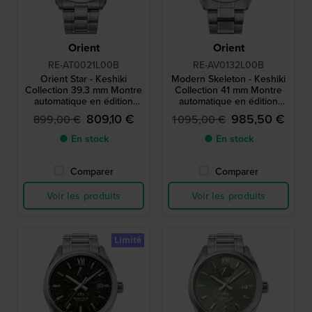
Orient
Orient
RE-AT0021L00B
RE-AV0132L00B
Orient Star - Keshiki
Modern Skeleton - Keshiki
Collection 39.3 mm Montre
Collection 41 mm Montre
automatique en édition
automatique en édition
limitée avec cœur ouvert et
limitée avec cœur ouvert et
809,10 €
985,50 €
899,00 €
1 095,00 €
réserve de marche
réserve de marche
● En stock
● En stock
Comparer
Comparer
Voir les produits
Voir les produits
Limité