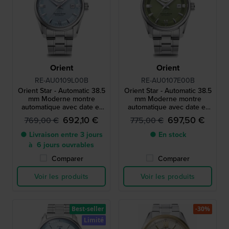
Orient
Orient
RE-AU0109L00B
RE-AU0107E00B
Orient Star - Automatic 38.5
Orient Star - Automatic 38.5
mm Moderne montre
mm Moderne montre
automatique avec date et
automatique avec date et
indicateur de réserve de
indicateur de réserve de
692,10 €
697,50 €
769,00 €
775,00 €
marche
marche
● Livraison entre 3 jours
● En stock
à 6 jours ouvrables
Comparer
Comparer
Voir les produits
Voir les produits
Best-seller
-30%
Limité