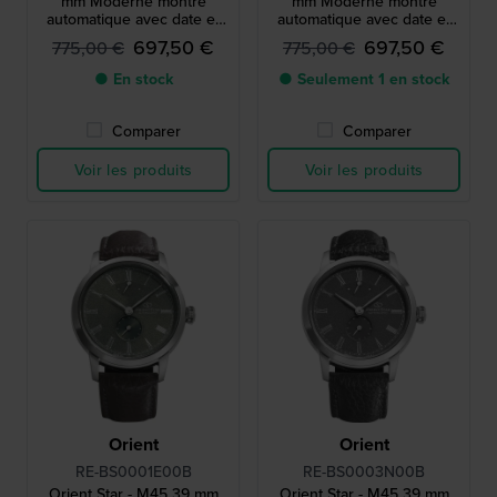
mm Moderne montre
mm Moderne montre
automatique avec date et
automatique avec date et
indicateur de réserve de
indicateur de réserve de
697,50 €
697,50 €
775,00 €
775,00 €
marche
marche
● En stock
● Seulement 1 en stock
Comparer
Comparer
Voir les produits
Voir les produits
Orient
Orient
RE-BS0001E00B
RE-BS0003N00B
Orient Star - M45 39 mm
Orient Star - M45 39 mm