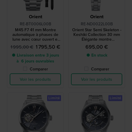
Orient
Orient
RE-BT0006L00B
RE-ND0022L00B
M45 F7 41 mm Montre
Orient Star Semi Skeleton -
automatique à phases de
Keshiki Collection 30 mm
lune avec cœur ouvert et
Élégante montre
réserve de marche
automatique pour femmes
1 795,50 €
695,00 €
1 995,00 €
en édition limitée avec
cœur ouvert
● Livraison entre 3 jours
● En stock
à 6 jours ouvrables
Comparer
Comparer
Voir les produits
Voir les produits
Limité
Limité