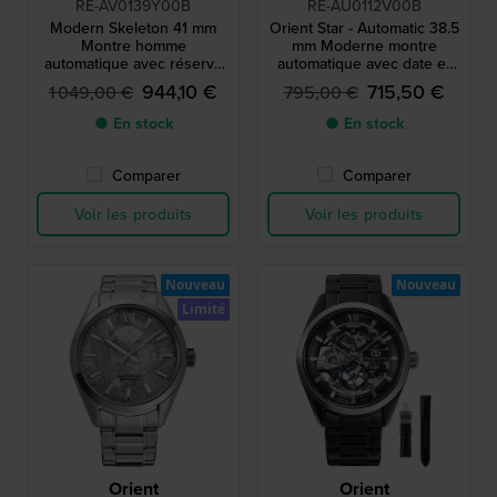
RE-AV0139Y00B
RE-AU0112V00B
Modern Skeleton 41 mm
Orient Star - Automatic 38.5
Montre homme
mm Moderne montre
automatique avec réserve
automatique avec date et
de marche
indicateur de réserve de
944,10 €
715,50 €
1 049,00 €
795,00 €
marche
● En stock
● En stock
Comparer
Comparer
Voir les produits
Voir les produits
Nouveau
Nouveau
Limité
Orient
Orient