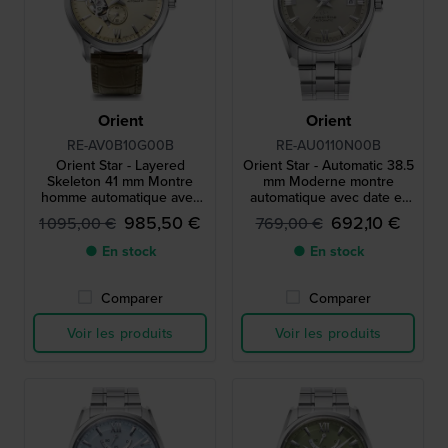
Orient
Orient
RE-AV0B10G00B
RE-AU0110N00B
Orient Star - Layered
Orient Star - Automatic 38.5
Skeleton 41 mm Montre
mm Moderne montre
homme automatique avec
automatique avec date et
réserve de marche
indicateur de réserve de
985,50 €
692,10 €
1 095,00 €
769,00 €
marche
● En stock
● En stock
Comparer
Comparer
Voir les produits
Voir les produits