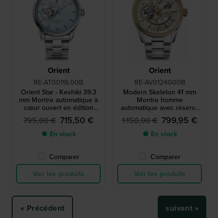
Orient
Orient
RE-AT0019L00B
RE-AV0124G00B
Orient Star - Keshiki 39.3
Modern Skeleton 41 mm
mm Montre automatique à
Montre homme
cœur ouvert en édition
automatique avec réserve
limitée
de marche
715,50 €
799,95 €
795,00 €
1 150,00 €
● En stock
● En stock
Comparer
Comparer
Voir les produits
Voir les produits
« Précédent
suivant »