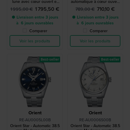
lune avec cœur ouvert et
automatique à cœur ouvert
réserve de marche
avec indicateur de réserve
1 795,50 €
710,10 €
1 995,00 €
789,00 €
de marche
● Livraison entre 3 jours
● Livraison entre 3 jours
à 6 jours ouvrables
à 6 jours ouvrables
Comparer
Comparer
Voir les produits
Voir les produits
Best-seller
Best-seller
Orient
Orient
RE-AU0005L00B
RE-AU0006S00B
Orient Star - Automatic 38.5
Orient Star - Automatic 38.5