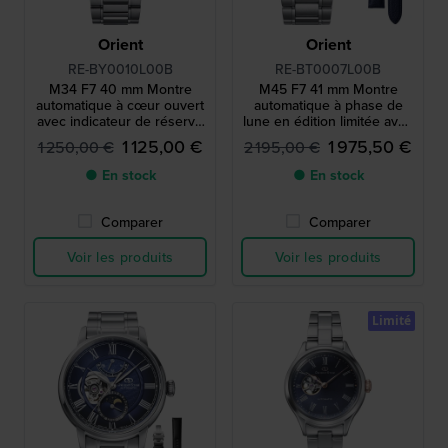
Orient
Orient
RE-BY0010L00B
RE-BT0007L00B
M34 F7 40 mm Montre
M45 F7 41 mm Montre
automatique à cœur ouvert
automatique à phase de
avec indicateur de réserve
lune en édition limitée avec
de marche
réserve de marche et
1 125,00 €
1 975,50 €
1 250,00 €
2 195,00 €
bracelet en cuir
supplémentaire
● En stock
● En stock
Comparer
Comparer
Voir les produits
Voir les produits
Limité