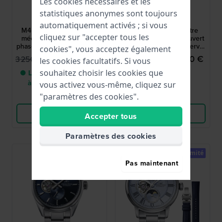
Les cookies nécessaires et les
Orient
Orient
statistiques anonymes sont toujours
RE-BW0004S00B
RE-BY0011S00B
automatiquement activés ; si vous
M45 F8 39.5 mm Montre
M34 F7 40 mm Montre
cliquez sur "accepter tous les
mécanique à remontoir à
automatique à cœur ouvert
phase de lune avec réserve
avec indicateur de réserve
cookies", vous acceptez également
de marche
de marche
2 925,00 €
1 125,00 €
3 250,00 €
1 250,00 €
les cookies facultatifs. Si vous
souhaitez choisir les cookies que
● Livraison entre 3 jours
● En stock
à 6 jours ouvrables
vous activez vous-même, cliquez sur
"paramètres des cookies".
Comparer
Comparer
Voir les produits
Voir les produits
Accepter tous
Paramètres des cookies
Limité
Pas maintenant