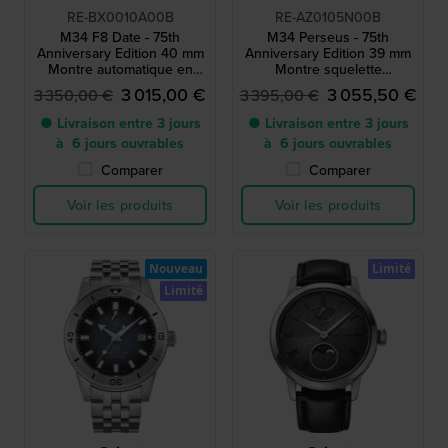
RE-BX0010A00B
RE-AZ0105N00B
M34 F8 Date - 75th
M34 Perseus - 75th
Anniversary Edition 40 mm
Anniversary Edition 39 mm
Montre automatique en
Montre squelette
édition limitée avec cadran
automatique en édition
3 015,00 €
3 055,50 €
3 350,00 €
3 395,00 €
muonionalusta
limitée avec réserve de
marche
● Livraison entre 3 jours
● Livraison entre 3 jours
à 6 jours ouvrables
à 6 jours ouvrables
Comparer
Comparer
Voir les produits
Voir les produits
Nouveau
Limité
Limité