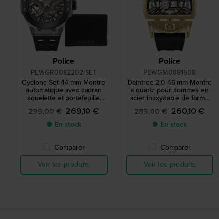
Police
Police
PEWGR0082202-SET
PEWGM0081508
Cyclone Set 44 mm Montre
Daintree 2.0 46 mm Montre
automatique avec cadran
à quartz pour hommes en
squelette et portefeuille
acier inoxydable de forme
gratuit
unique
269,10 €
260,10 €
299,00 €
289,00 €
● En stock
● En stock
Comparer
Comparer
Voir les produits
Voir les produits