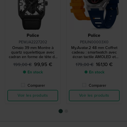
Police
Police
PEWJA2227202
PEIUN00003X0
Omaio 39 mm Montre à
My.Avatar.2 48 mm Coffret
quartz squelettique avec
cadeau : smartwatch avec
cadran en forme de tête de
écran tactile AMOLED et
mort
bracelet en silicone
99,95 €
161,10 €
199,00 €
179,00 €
supplémentaire
● En stock
● En stock
Comparer
Comparer
Voir les produits
Voir les produits