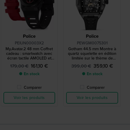
Police
Police
PEIUN00003X2
PEWGM0075301
My.Avatar.2 48 mm Coffret
Gotham 44.5 mm Montre à
cadeau : smartwatch avec
quartz squelette en édition
écran tactile AMOLED et
limitée sur le thème de
bracelet en silicone
Batman
161,10 €
359,10 €
179,00 €
399,00 €
supplémentaire
● En stock
● En stock
Comparer
Comparer
Voir les produits
Voir les produits