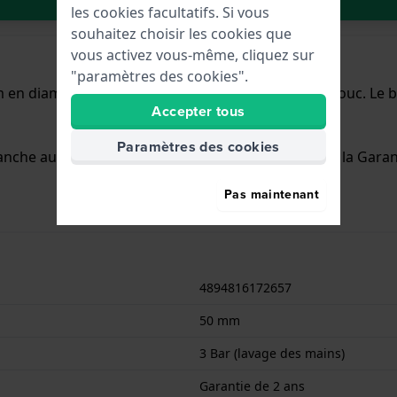
les cookies facultatifs. Si vous
souhaitez choisir les cookies que
vous activez vous-même, cliquez sur
"paramètres des cookies".
mm en diamètre et est équipée d'un bracelet caoutchouc. Le
Accepter tous
Paramètres des cookies
anche aux éclaboussures. La montre est livrée avec la Garan
Pas maintenant
4894816172657
50 mm
3 Bar (lavage des mains)
Garantie de 2 ans