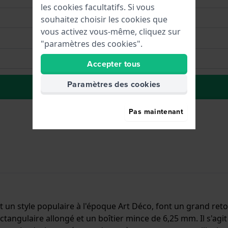
les cookies facultatifs. Si vous
souhaitez choisir les cookies que
vous activez vous-même, cliquez sur
"paramètres des cookies".
Accepter tous
Paramètres des cookies
Ă la liste de souhaits
Pas maintenant
nt un style populaire à l'époque Art Déco, font un grand r
ctangulaire allongé et un boîtier mince de 6,25 mm. Il s'agi