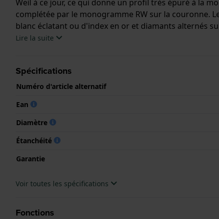
Weil à ce jour, ce qui donne un profil très épuré à la 
complétée par le monogramme RW sur la couronne. Le m
blanc éclatant ou d'index en or et diamants alternés s
Lire la suite
Cette montre Raymond Weil a un boîtier Inox 22.6 mm e
cristal Saphire..
Spécifications
La montre est 5 ATM. Cela signifie que la montre est ad
Numéro d'article alternatif
.
Ean
Diamètre
Étanchéité
Garantie
Voir toutes les spécifications
Fonctions