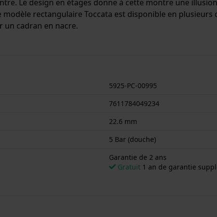
montre. Le design en étages donne à cette montre une illusio
odèle rectangulaire Toccata est disponible en plusieurs 
ur un cadran en nacre.
n diamètre et est équipée d'un bracelet cuir. Le boîtier c
aptée à la douche. La montre est livrée avec la Garantie de 
5925-PC-00995
7611784049234
22.6 mm
5 Bar (douche)
Garantie de 2 ans
Gratuit
1 an de garantie supp