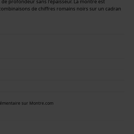
n de profondeur sans l'épaisseur. La montre est
combinaisons de chiffres romains noirs sur un cadran
ontient un mouvement ETA et la montre est dotée d'un
2 ans.
lémentaire sur Montre.com