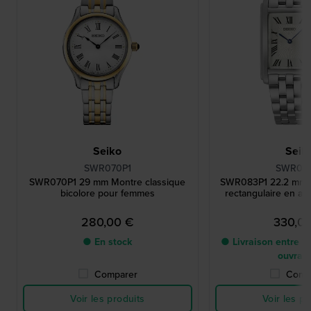
Seiko
Seik
SWR070P1
SWR08
SWR070P1 29 mm Montre classique
SWR083P1 22.2 mm M
bicolore pour femmes
rectangulaire en ac
280,00 €
330,0
● En stock
● Livraison entre 3 
ouvrab
Comparer
Comp
Voir les produits
Voir les pr