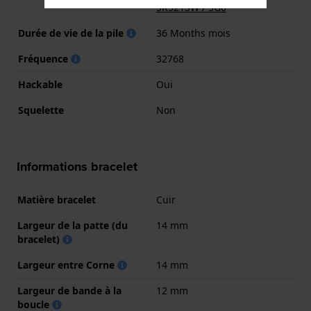
SR521SW / SG0
Durée de vie de la pile
36 Months mois
Fréquence
32768
Hackable
Oui
Squelette
Non
Informations bracelet
Matière bracelet
Cuir
Largeur de la patte (du
14 mm
bracelet)
Largeur entre Corne
14 mm
Largeur de bande à la
12 mm
boucle