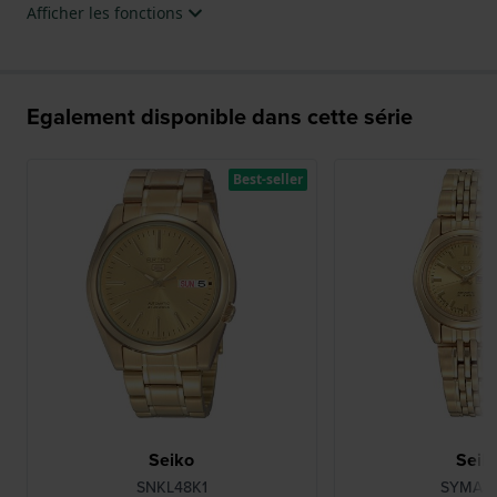
Afficher les fonctions
Egalement disponible dans cette série
Best-seller
Seiko
Seik
SNKL48K1
SYMA3