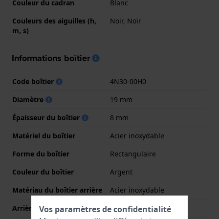
Couleur du cadran
Blanc
Couleurs des aiguilles (h,
Noir, Noir
m, s)
Informations boîtier
Code boîtier
4N30-00H0
Diamètre
19 mm
Épaisseur du boîtier
8 mm
Matériel du boîtier
Acier inoxydable
Forme du boîtier
Rectangulaire
Couleur du boîtier
Argent
Matériau du boîtier arrière
Acier inoxydable
Arrière de Boitier
Couvercle à pression
Vos paramètres de confidentialité