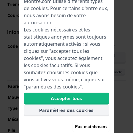
Montre.com utilise différents types
Trier verre
Hardlex crystal
de
cookies
. Pour certains d'entre eux,
nous avons besoin de votre
Couronne
Couronne de tirer
autorisation.
Les cookies nécessaires et les
Informations mouvement
statistiques anonymes sont toujours
automatiquement activés ; si vous
Code Mouvement
4N30
(
Voir les spécifications
)
cliquez sur "accepter tous les
Télécharger le manuel
cookies", vous acceptez également
(English)
les cookies facultatifs. Si vous
souhaitez choisir les cookies que
Télécharger le manuel (French)
vous activez vous-même, cliquez sur
"paramètres des cookies".
Fabricant de mouvement
Seiko
Mouvement suisse
Non
Accepter tous
Type d'affichage
Analogique
Paramètres des cookies
Mécanisme
Quartz
Pas maintenant
Pile
Pile Renata R379 379 /