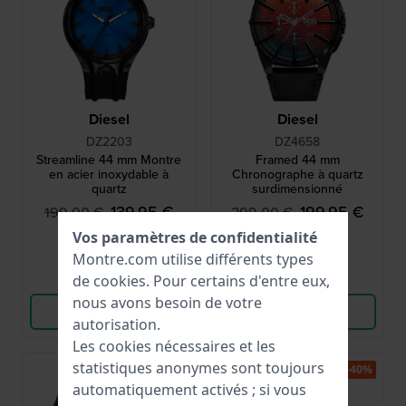
Diesel
Diesel
DZ2203
DZ4658
Streamline 44 mm Montre
Framed 44 mm
en acier inoxydable à
Chronographe à quartz
quartz
surdimensionné
139,95 €
199,95 €
199,00 €
299,00 €
Vos paramètres de confidentialité
● En stock
● En stock
Montre.com utilise différents types
de
cookies
. Pour certains d'entre eux,
Comparer
Comparer
nous avons besoin de votre
Voir les produits
Voir les produits
autorisation.
Les cookies nécessaires et les
statistiques anonymes sont toujours
-40%
-40%
automatiquement activés ; si vous