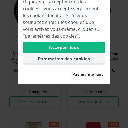
cliquez sur "accepter tous les
cookies", vous acceptez également
les cookies facultatifs. Si vous
souhaitez choisir les cookies que
vous activez vous-même, cliquez sur
"paramètres des cookies".
Diesel
Diesel
Accepter tous
DZ2210SET
DZ7474
Scraper 43 mm Montre à
Sideshow 51 mm Montre au
Paramètres des cookies
quartz en acier inoxydable
design industriel avec deux
noir avec bracelet gratuit
sous-cadrans
144,95 €
269,95 €
239,00 €
449,00 €
Pas maintenant
● En stock
● En stock
Comparer
Comparer
Voir les produits
Voir les produits
-30%
-40%